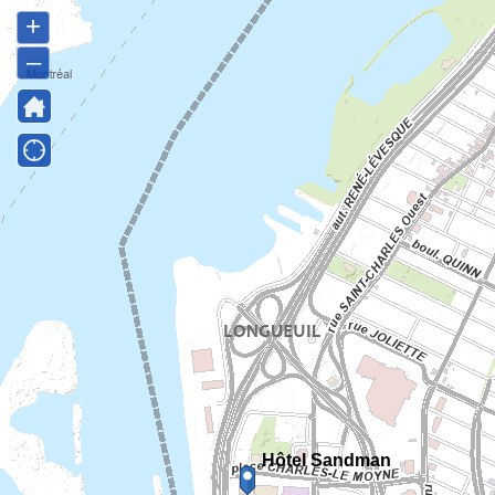
+
–
Hôtel Sandman