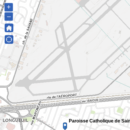
+
–
Paroisse Catholique de Sai